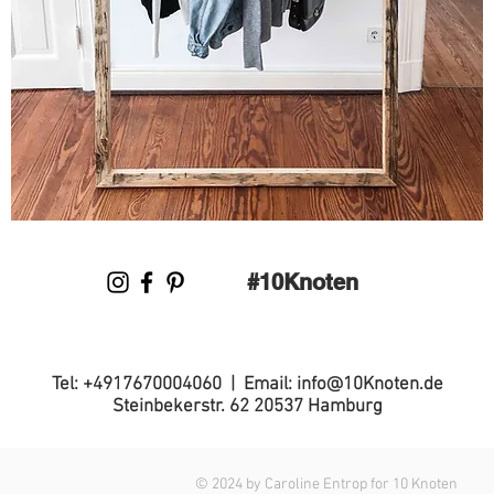
#10Knoten
Tel: +4917670004060 | Email:
info@10Knoten.de
Steinbekerstr. 62 20537 Hamburg
© 2024 by Caroline Entrop for 10 Knoten